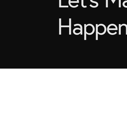
Happe
here
Find us
contact@elite-events.be