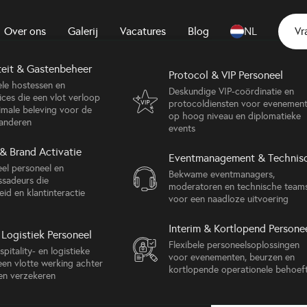
Over ons
Galerij
Vacatures
Blog
NL
Vr
teit & Gastenbeheer
Protocol & VIP Personeel
Sociale evenementen
ele hostessen en
Deskundige VIP-coördinatie en
ices die een vlot verloop
Elegante galadiners en prestige-
protocoldiensten voor evenemen
imale beleving voor de
evenementen, ontworpen voor sfeer
2025
op hoog niveau en diplomatieke
anderen
en gastbeleving
events
I Roundtable, CC
& Brand Activatie
Grootschalige Evenementen
Eventmanagement & Technis
el personeel en
Beurzen, tentoonstellingen en
Bekwame eventmanagers,
sadeurs die
grootschalige evenementen met
moderatoren en technische team
id en klantinteractie
volledige operationele controle op
voor een naadloze uitvoering
locatie
Back to gallery
Interim & Kortlopend Persone
Logistiek Personeel
Hospitality-evenementen
Flexibele personeelsoplossingen
pitality- en logistieke
Op maat gemaakte incentivereizen
voor evenementen, beurzen en
een vlotte werking achter
en samengestelde programma's die
kortlopende operationele behoef
en verzekeren
belonen, inspireren en verbinden