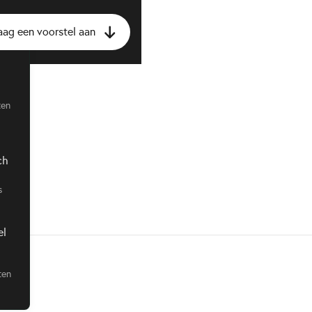
aag een voorstel aan
ten
IA
ch
s
el
ten