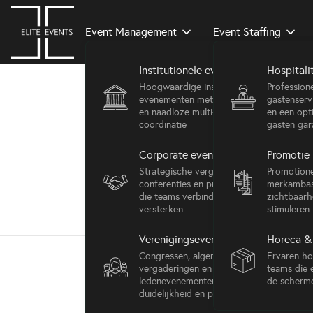
Event Management
Event Staffing
Institutionele evenementen
Hospitali
Hoogwaardige institutionele
Profession
evenementen met protocolexpertise
gastenserv
en naadloze multi-stakeholder
en een opt
coördinatie
gasten gar
A
Corporate evenementen
Promotie 
Strategische vergaderingen,
Promotione
conferenties en productlanceringen
merkambas
die teams verbinden en uw merk
zichtbaarhe
versterken
stimuleren
Verenigingsevenementen
Horeca & 
Congressen, algemene
Ervaren hos
vergaderingen en
teams die 
ledenevenementen, geleverd met
de scherm
duidelijkheid en precisie