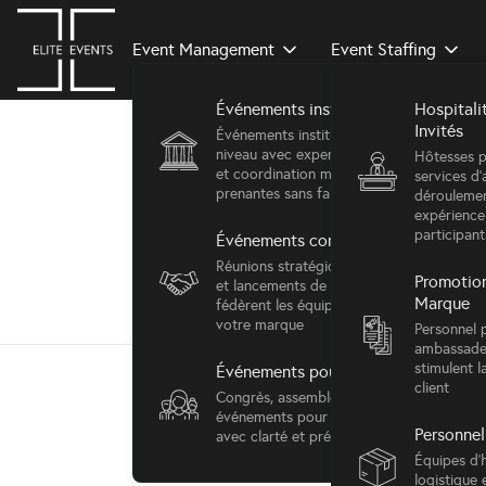
Event Management
Event Staffing
Événements institutionnels
Hospitali
Invités
Événements institutionnels de haut
niveau avec expertise protocolaire
Hôtesses p
et coordination multi-parties
services d'
prenantes sans faille
déroulemen
expérience
participant
Événements corporate
Réunions stratégiques, conférences
Promotion
et lancements de produits qui
Marque
fédèrent les équipes et valorisent
votre marque
Personnel 
ambassade
stimulent la
Événements pour associations
client
Congrès, assemblées générales et
événements pour membres, livrés
Personnel
avec clarté et précision
Équipes d'h
logistique