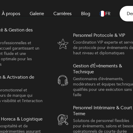
À propos
Galerie
Carrières
Blog
FR
De
té & Gestion des
Événements sociaux
Personnel Protocole & VIP
Dîners de gala élégants et
événements de prestige conçus
Coordination VIP experte et servi
rofessionnelles et
pour l'atmosphère et l'expérience
de protocole pour événements d
accueil garantissant un
des invités
haut niveau et diplomatiques
t fluide et une
EuroDIG 2026
 optimale pour les
s
Événements à Grande Échelle
Gestion d'Événements &
Technique
Salons, expositions et événements à
 & Activation de
grande échelle avec un contrôle
Gestionnaires d'événements,
opérationnel complet sur site
Back to gallery
modérateurs et équipes techniqu
qualifiés pour une exécution sans
promotionnel et
faille
urs de marque qui
Événements d'hospitalité
 visibilité et l'interaction
Voyages incentive sur mesure et
Personnel Intérimaire & Court
programmes curatés qui
Terme
récompensent, inspirent et
 Horeca & Logistique
connectent
Solutions de personnel flexibles
ospitalité et de
pour événements, salons et besoi
 expérimentées assurant
opérationnels de courte durée