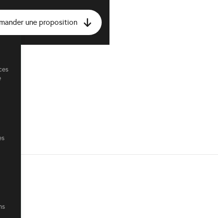
mander une proposition
ces
e
es
ns