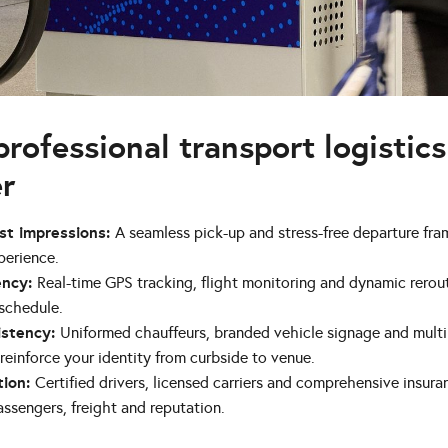
rofessional transport logistics
r
ast impressions:
A seamless pick-up and stress-free departure fra
perience.
ency:
Real-time GPS tracking, flight monitoring and dynamic rerou
schedule.
istency:
Uniformed chauffeurs, branded vehicle signage and multi
reinforce your identity from curbside to venue.
tion:
Certified drivers, licensed carriers and comprehensive insura
ssengers, freight and reputation.