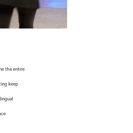
me the entire
ting keep
lingual
nce