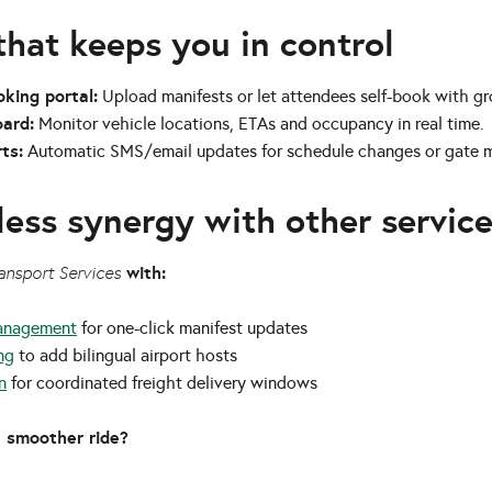
that keeps you in control
king portal:
Upload manifests or let attendees self-book with g
oard:
Monitor vehicle locations, ETAs and occupancy in real time.
ts:
Automatic SMS/email updates for schedule changes or gate 
ess synergy with other servic
with:
ansport Services
anagement
for one-click manifest updates
ng
to add bilingual airport hosts
n
for coordinated freight delivery windows
a smoother ride?