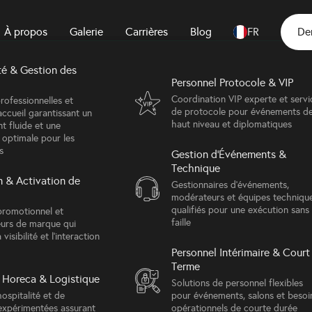
fluides, des arrivées pon
À propos
Galerie
Carrières
Blog
FR
De
 délégué, en tout temps
té & Gestion des
Événements sociaux
et le matériel) au bon endroit, au bon moment, est l
Personnel Protocole & VIP
Dîners de gala élégants et
événements de prestige conçus
Coordination VIP experte et servi
ite Events propose des solutions de transport porte-
rofessionnelles et
pour l'atmosphère et l'expérience
de protocole pour événements d
accueil garantissant un
groupes, alliant le style VIP d’un chauffeur à l’échell
des invités
haut niveau et diplomatiques
t fluide et une
 optimale pour les
l s’agisse d’un PDG à bord d’une Mercedes EQS ou d
s
Événements à Grande Échelle
Gestion d'Événements &
entre l’aéroport, l’hôtel et le centre de congrès, nou
Technique
Salons, expositions et événements à
vi et les plans de contingence, pour que vous puissiez
 & Activation de
grande échelle avec un contrôle
Gestionnaires d'événements,
opérationnel complet sur site
modérateurs et équipes techniqu
plutôt que sur la logistique.
qualifiés pour une exécution sans
promotionnel et
faille
urs de marque qui
Événements d'hospitalité
 visibilité et l'interaction
Voyages incentive sur mesure et
Personnel Intérimaire & Court
vénementielle
programmes curatés qui
Terme
récompensent, inspirent et
d
 Horeca & Logistique
connectent
Solutions de personnel flexibles
ospitalité et de
pour événements, salons et besoi
 expérimentées assurant
opérationnels de courte durée