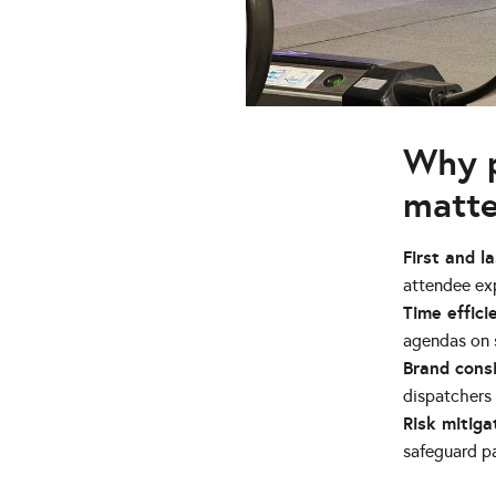
Why p
matte
First and l
attendee ex
Time effici
agendas on 
Brand cons
dispatchers 
Risk mitiga
safeguard pa