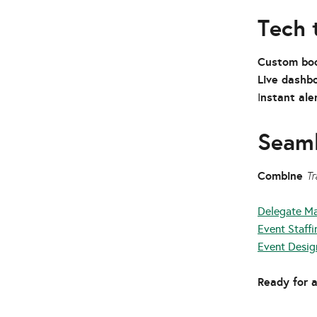
Tech 
Custom boo
Live dashb
nstant aler
I
Seaml
Combine
Tr
Delegate M
Event Staffi
Event Desig
Ready for 