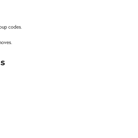
roup codes.
moves.
es